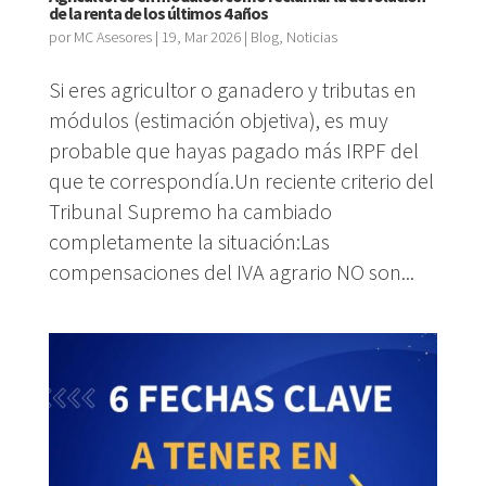
de la renta de los últimos 4 años
por
MC Asesores
|
19, Mar 2026
|
Blog
,
Noticias
Si eres agricultor o ganadero y tributas en
módulos (estimación objetiva), es muy
probable que hayas pagado más IRPF del
que te correspondía.Un reciente criterio del
Tribunal Supremo ha cambiado
completamente la situación:Las
compensaciones del IVA agrario NO son...