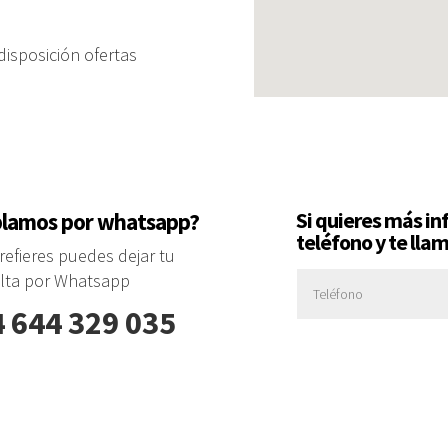
isposición ofertas
Si quieres más i
lamos por whatsapp?
teléfono y te lla
prefieres puedes dejar tu
lta por Whatsapp
 644 329 035