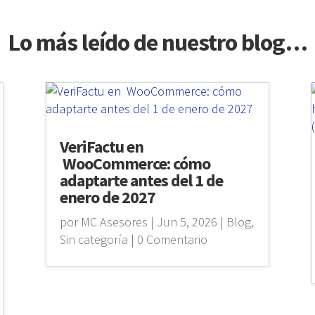
Lo más leído de nuestro blog…
VeriFactu en
WooCommerce: cómo
adaptarte antes del 1 de
enero de 2027
por
MC Asesores
|
Jun 5, 2026
|
Blog
,
Sin categoría
| 0 Comentario