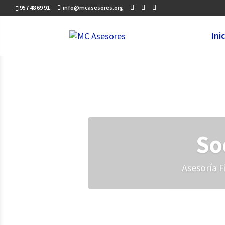
957 48 69 91
info@mcasesores.org
Ini
So
Asesoría F