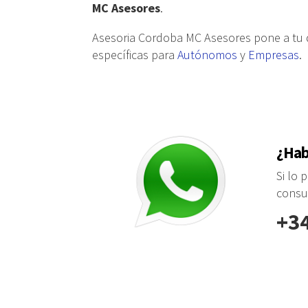
MC Asesores
.
Asesoria Cordoba MC Asesores pone a tu d
específicas para
Autónomos
y
Empresas
.
¿Hab
Si lo 
consu
+34