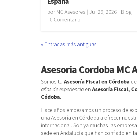
España
por
MC Asesores
|
Jul 29, 2026
|
Blog
| 0 Comentario
« Entradas más antiguas
Asesoria Cordoba MC 
Somos tu
Asesoría Fiscal en Córdoba
de 
años de experiencia
en
Asesoría Fiscal, C
Códoba.
Hace años empezamos un proceso de expa
una Asesoría en Córdoba a ofrecer nuestro
internacional. Son ya muchas las empresa
sede en Andalucía que han confiado en la 