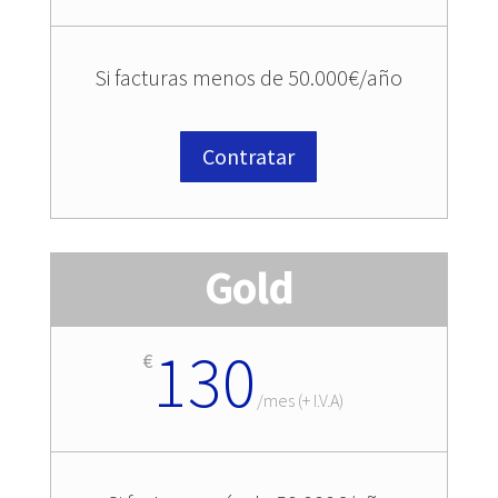
Si facturas menos de 50.000€/año
Contratar
Gold
130
€
/
mes (+ I.V.A)