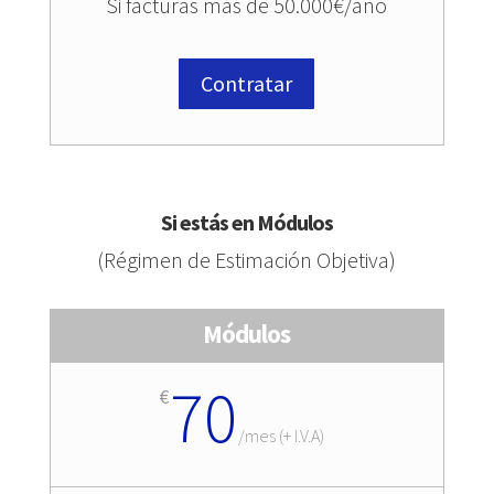
Si facturas más de 50.000€/año
Contratar
Si estás en Módulos
(Régimen de Estimación Objetiva)
Módulos
70
€
/
mes (+ I.V.A)