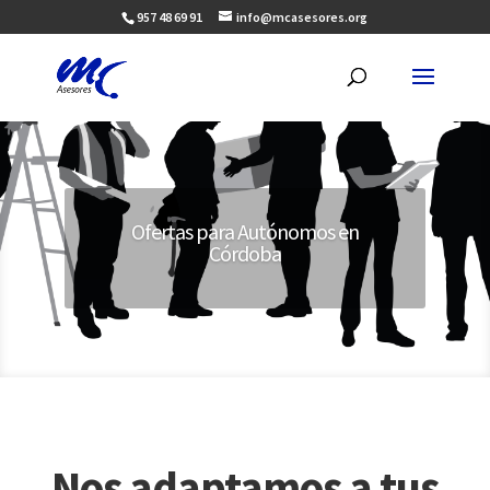
957 48 69 91
info@mcasesores.org
Ofertas para Autónomos en
Córdoba
Nos adaptamos a tus