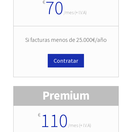
70
€
/
mes (+ I.V.A)
Si facturas menos de 25.000€/año
Contratar
Premium
110
€
/
mes (+ I.V.A)