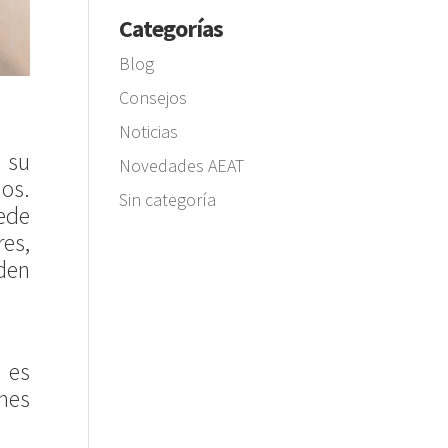
Categorías
Blog
Consejos
Noticias
 su
Novedades AEAT
os.
Sin categoría
uede
res,
den
 es
ones