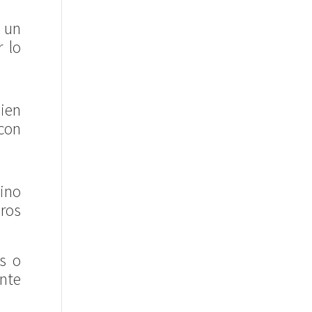
 un
r lo
ien
 con
sino
eros
es o
ente