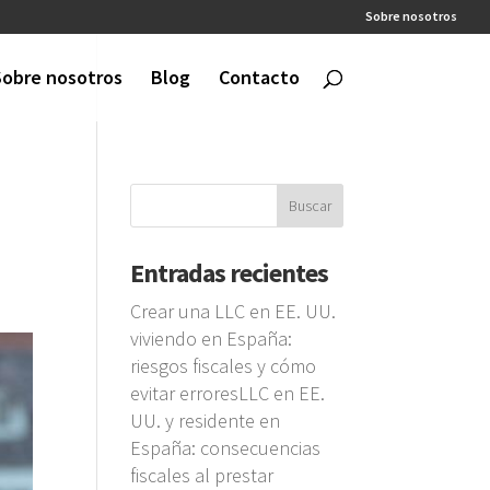
Sobre nosotros
Sobre nosotros
Blog
Contacto
Entradas recientes
Crear una LLC en EE. UU.
viviendo en España:
riesgos fiscales y cómo
evitar erroresLLC en EE.
UU. y residente en
España: consecuencias
fiscales al prestar