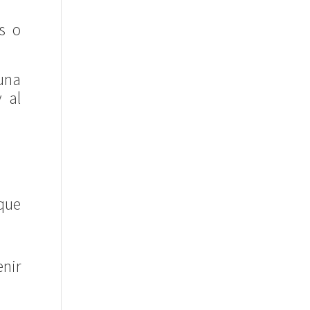
s o
una
 al
que
nir