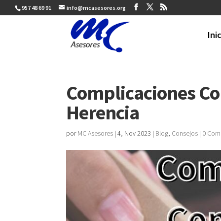
957 48 69 91
info@mcasesores.org
Ini
Complicaciones Co
Herencia
por
MC Asesores
|
4, Nov 2023
|
Blog
,
Consejos
|
0 Com