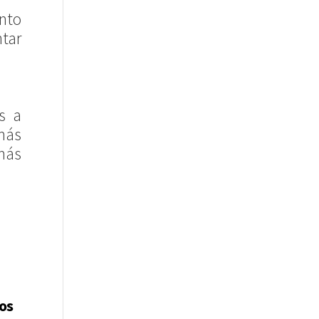
nto
ntar
s a
más
más
mos